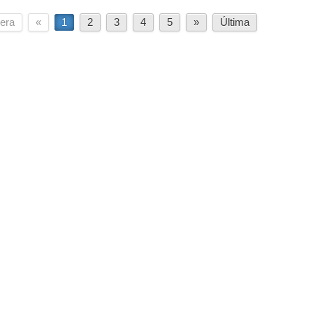
era
«
1
2
3
4
5
»
Última