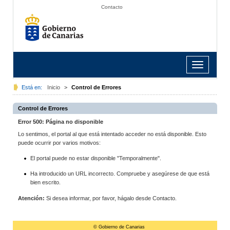
Contacto
Toggle
navigation
Está en:
Inicio
>
Control de Errores
Control de Errores
Error 500: Página no disponible
Lo sentimos, el portal al que está intentado acceder no está disponible. Esto
puede ocurrir por varios motivos:
El portal puede no estar disponible "Temporalmente".
Ha introducido un URL incorrecto. Compruebe y asegúrese de que está
bien escrito.
Atención:
Si desea informar, por favor, hágalo desde Contacto.
© Gobierno de Canarias