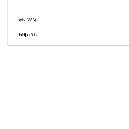
optv (286)
dsidj (191)