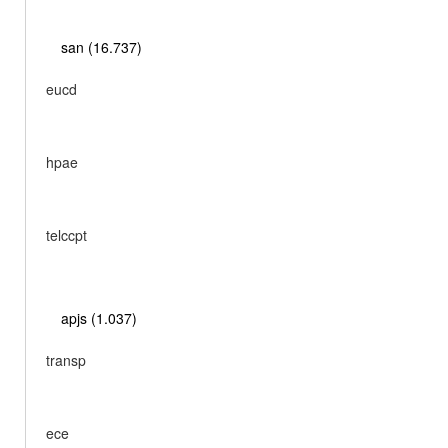
san (16.737)
eucd
hpae
telccpt
apjs (1.037)
transp
ece