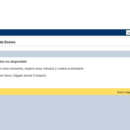
de Errores
idor no disponible
 en este momento, espere unos minutos y vuelva a intentarlo.
por favor, hágalo desde Contacto.
Aviso Lega