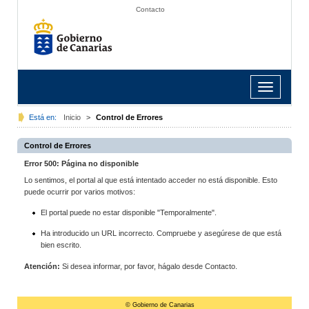
Contacto
Toggle
navigation
Está en:
Inicio
>
Control de Errores
Control de Errores
Error 500: Página no disponible
Lo sentimos, el portal al que está intentado acceder no está disponible. Esto
puede ocurrir por varios motivos:
El portal puede no estar disponible "Temporalmente".
Ha introducido un URL incorrecto. Compruebe y asegúrese de que está
bien escrito.
Atención:
Si desea informar, por favor, hágalo desde Contacto.
© Gobierno de Canarias