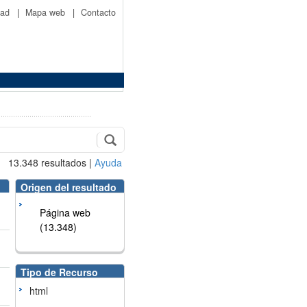
idad
|
Mapa web
|
Contacto
13.348
resultados
|
Ayuda
Origen del resultado
Página web
(13.348)
Tipo de Recurso
html