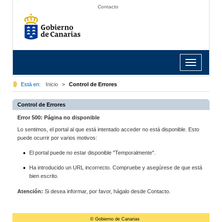
Contacto
Toggle
navigation
Está en:
Inicio
>
Control de Errores
Control de Errores
Error 500: Página no disponible
Lo sentimos, el portal al que está intentado acceder no está disponible. Esto
puede ocurrir por varios motivos:
El portal puede no estar disponible "Temporalmente".
Ha introducido un URL incorrecto. Compruebe y asegúrese de que está
bien escrito.
Atención:
Si desea informar, por favor, hágalo desde Contacto.
© Gobierno de Canarias