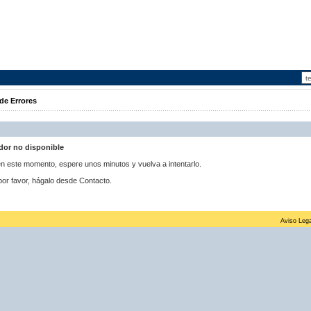
de Errores
idor no disponible
 en este momento, espere unos minutos y vuelva a intentarlo.
por favor, hágalo desde Contacto.
Aviso Lega