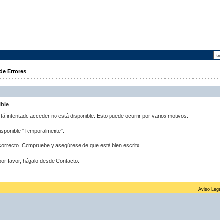
de Errores
ible
stá intentado acceder no está disponible. Esto puede ocurrir por varios motivos:
disponible "Temporalmente".
correcto. Compruebe y asegúrese de que está bien escrito.
por favor, hágalo desde Contacto.
Aviso Lega