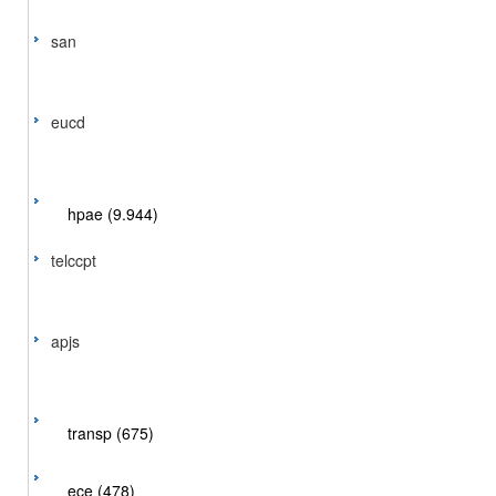
san
eucd
hpae (9.944)
telccpt
apjs
transp (675)
ece (478)