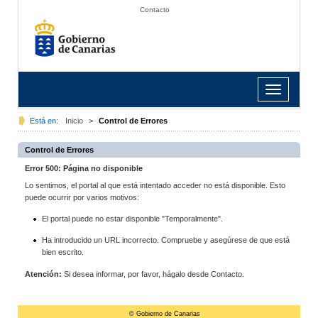
Contacto
Toggle
navigation
Está en:
Inicio
>
Control de Errores
Control de Errores
Error 500: Página no disponible
Lo sentimos, el portal al que está intentado acceder no está disponible. Esto
puede ocurrir por varios motivos:
El portal puede no estar disponible "Temporalmente".
Ha introducido un URL incorrecto. Compruebe y asegúrese de que está
bien escrito.
Atención:
Si desea informar, por favor, hágalo desde Contacto.
© Gobierno de Canarias