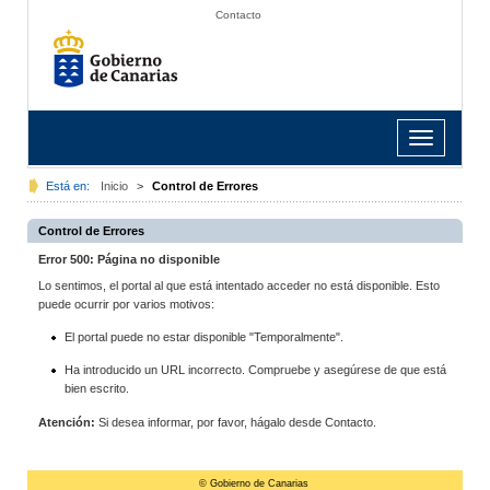
Contacto
Toggle
navigation
Está en:
Inicio
>
Control de Errores
Control de Errores
Error 500: Página no disponible
Lo sentimos, el portal al que está intentado acceder no está disponible. Esto
puede ocurrir por varios motivos:
El portal puede no estar disponible "Temporalmente".
Ha introducido un URL incorrecto. Compruebe y asegúrese de que está
bien escrito.
Atención:
Si desea informar, por favor, hágalo desde Contacto.
© Gobierno de Canarias