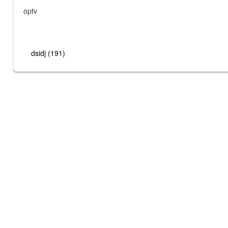
optv
dsidj (191)