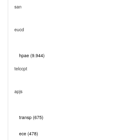
san
eucd
hpae (9.944)
telccpt
apjs
transp (675)
ece (478)