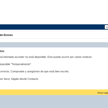
de Errores
ible
stá intentado acceder no está disponible. Esto puede ocurrir por varios motivos:
disponible "Temporalmente".
correcto. Compruebe y asegúrese de que está bien escrito.
por favor, hágalo desde Contacto.
Aviso Lega