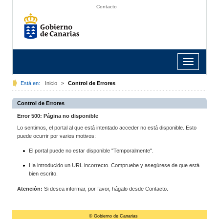
Contacto
Toggle
navigation
Está en:
Inicio
>
Control de Errores
Control de Errores
Error 500: Página no disponible
Lo sentimos, el portal al que está intentado acceder no está disponible. Esto
puede ocurrir por varios motivos:
El portal puede no estar disponible "Temporalmente".
Ha introducido un URL incorrecto. Compruebe y asegúrese de que está
bien escrito.
Atención:
Si desea informar, por favor, hágalo desde Contacto.
© Gobierno de Canarias