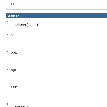
Ámbito
gobcan (17.301)
san
optv
agp
turic
covid19 (2)