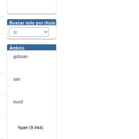
Buscar solo por título
Ámbito
gobcan
san
eucd
hpae (9.944)