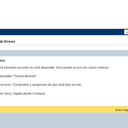
de Errores
ible
stá intentado acceder no está disponible. Esto puede ocurrir por varios motivos:
disponible "Temporalmente".
correcto. Compruebe y asegúrese de que está bien escrito.
por favor, hágalo desde Contacto.
Aviso Lega