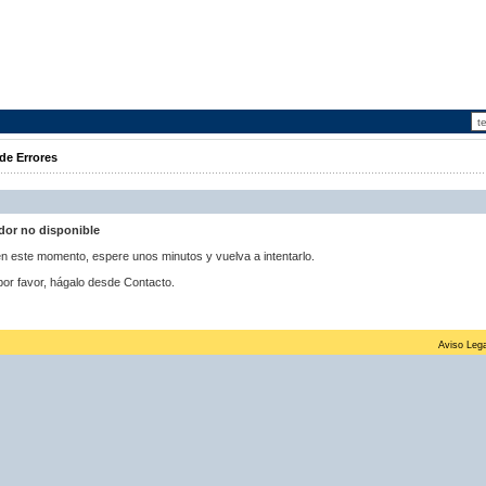
de Errores
idor no disponible
 en este momento, espere unos minutos y vuelva a intentarlo.
por favor, hágalo desde Contacto.
Aviso Lega