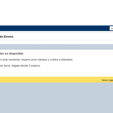
de Errores
idor no disponible
 en este momento, espere unos minutos y vuelva a intentarlo.
por favor, hágalo desde Contacto.
Aviso Lega