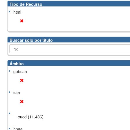
Tipo de Recurso
html
Buscar solo por título
Ámbito
gobcan
san
eucd (11.436)
hpae