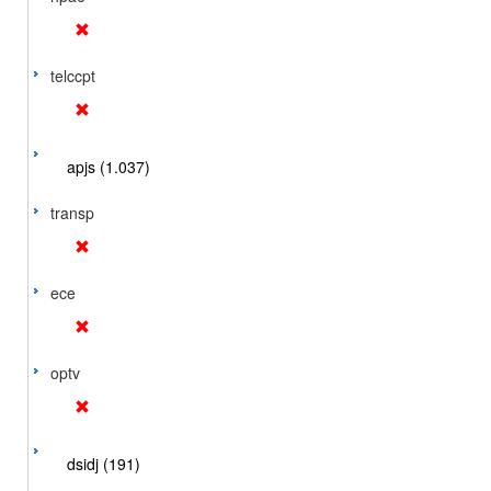
telccpt
apjs (1.037)
transp
ece
optv
dsidj (191)