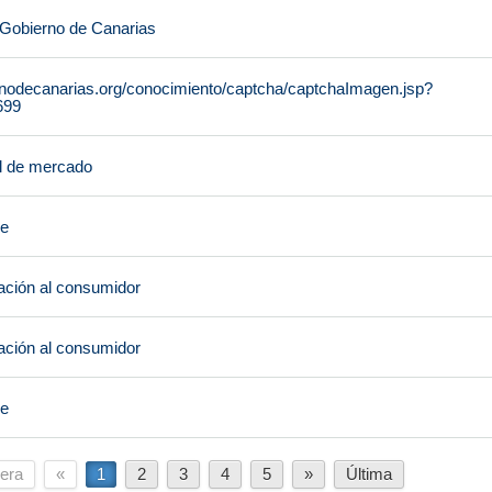
 Gobierno de Canarias
rnodecanarias.org/conocimiento/captcha/captchaImagen.jsp?
699
l de mercado
je
ción al consumidor
ción al consumidor
je
era
«
1
2
3
4
5
»
Última