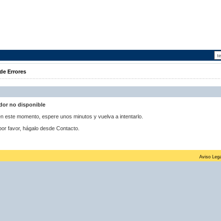
de Errores
idor no disponible
 en este momento, espere unos minutos y vuelva a intentarlo.
por favor, hágalo desde Contacto.
Aviso Lega