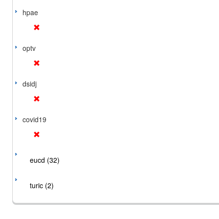
hpae
optv
dsidj
covid19
eucd (32)
turic (2)