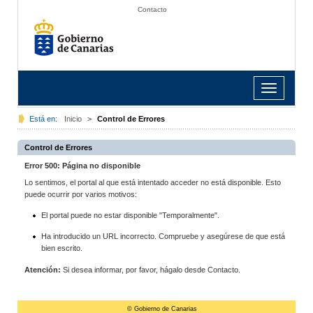
Contacto
Toggle
navigation
Está en:
Inicio
>
Control de Errores
Control de Errores
Error 500: Página no disponible
Lo sentimos, el portal al que está intentado acceder no está disponible. Esto
puede ocurrir por varios motivos:
El portal puede no estar disponible "Temporalmente".
Ha introducido un URL incorrecto. Compruebe y asegúrese de que está
bien escrito.
Atención:
Si desea informar, por favor, hágalo desde Contacto.
© Gobierno de Canarias