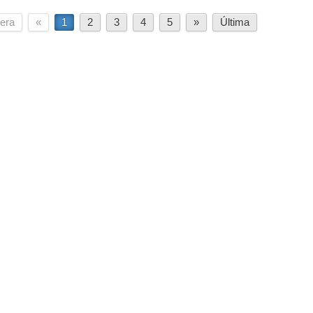
era
«
1
2
3
4
5
»
Última