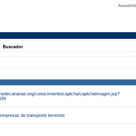
Accesibil
>
Buscador
rnodecanarias.org/conocimiento/captcha/captchaImagen.jsp?
699
empresas de transporte terrestre