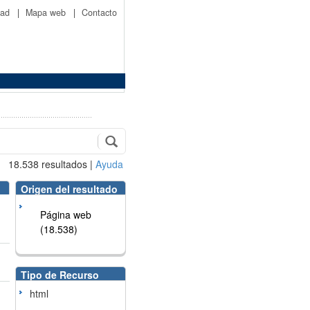
idad
|
Mapa web
|
Contacto
18.538
resultados
|
Ayuda
Origen del resultado
Página web
(18.538)
Tipo de Recurso
html