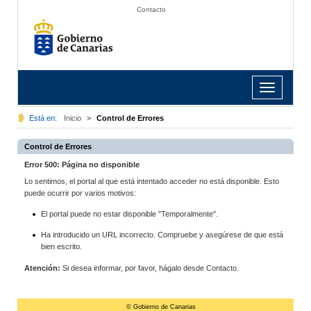
Contacto
Toggle
navigation
Está en:
Inicio
>
Control de Errores
Control de Errores
Error 500: Página no disponible
Lo sentimos, el portal al que está intentado acceder no está disponible. Esto
puede ocurrir por varios motivos:
El portal puede no estar disponible "Temporalmente".
Ha introducido un URL incorrecto. Compruebe y asegúrese de que está
bien escrito.
Atención:
Si desea informar, por favor, hágalo desde Contacto.
© Gobierno de Canarias