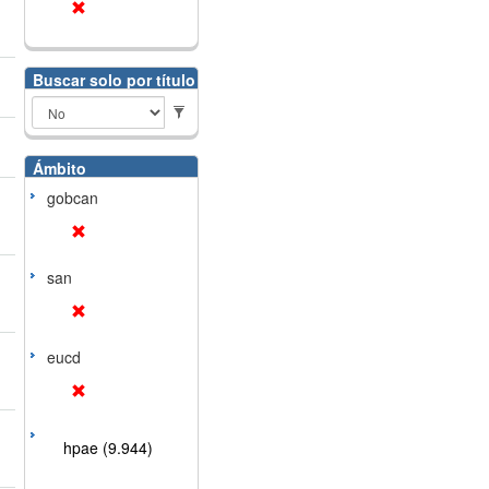
Buscar solo por título
Ámbito
gobcan
san
eucd
hpae (9.944)