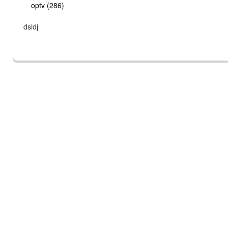
optv (286)
dsidj