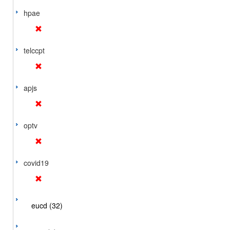
hpae
telccpt
apjs
optv
covid19
eucd (32)