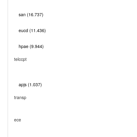
san (16.737)
eucd (11.436)
hpae (9.944)
telccpt
apjs (1.037)
transp
ece