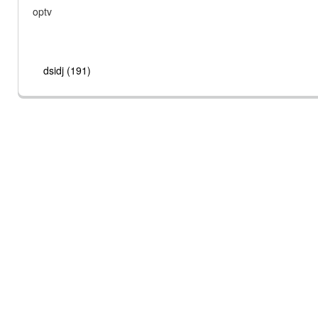
optv
dsidj (191)