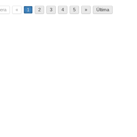
era
«
1
2
3
4
5
»
Última