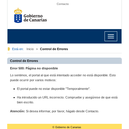
Contacto
Toggle
navigation
Está en:
Inicio
>
Control de Errores
Control de Errores
Error 500: Página no disponible
Lo sentimos, el portal al que está intentado acceder no está disponible. Esto
puede ocurrir por varios motivos:
El portal puede no estar disponible "Temporalmente".
Ha introducido un URL incorrecto. Compruebe y asegúrese de que está
bien escrito.
Atención:
Si desea informar, por favor, hágalo desde Contacto.
© Gobierno de Canarias