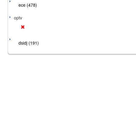
ece (478)
optv
dsidj (191)