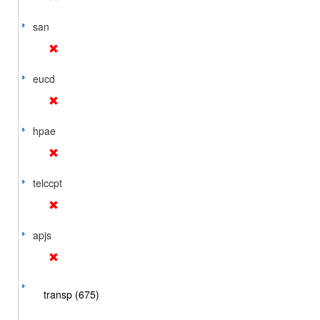
san
eucd
hpae
telccpt
apjs
transp (675)