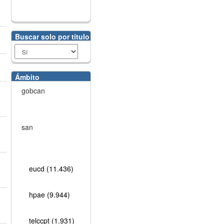
Buscar solo por título
Ámbito
gobcan
san
eucd (11.436)
hpae (9.944)
telccpt (1.931)