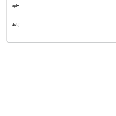
optv
dsidj