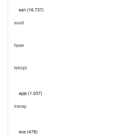
san (16.737)
eucd
hpae
telccpt
apjs (1.037)
transp
ece (478)