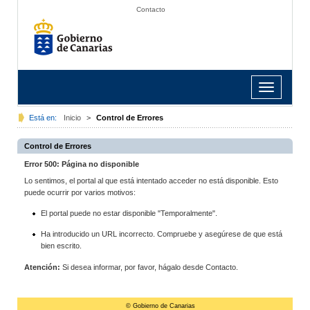
Contacto
Toggle
navigation
Está en:
Inicio
>
Control de Errores
Control de Errores
Error 500: Página no disponible
Lo sentimos, el portal al que está intentado acceder no está disponible. Esto
puede ocurrir por varios motivos:
El portal puede no estar disponible "Temporalmente".
Ha introducido un URL incorrecto. Compruebe y asegúrese de que está
bien escrito.
Atención:
Si desea informar, por favor, hágalo desde Contacto.
© Gobierno de Canarias