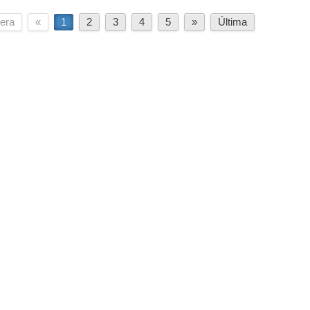
era
«
1
2
3
4
5
»
Última