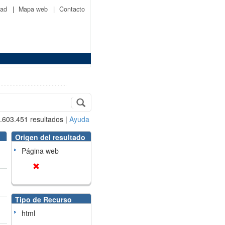
idad
|
Mapa web
|
Contacto
.603.451
resultados
|
Ayuda
Origen del resultado
Página web
Tipo de Recurso
html