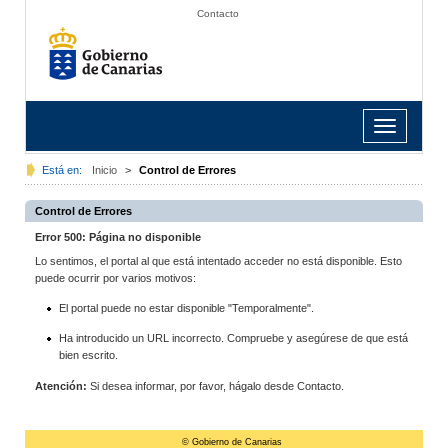
Contacto
Toggle
navigation
Está en:
Inicio
>
Control de Errores
Control de Errores
Error 500: Página no disponible
Lo sentimos, el portal al que está intentado acceder no está disponible. Esto
puede ocurrir por varios motivos:
El portal puede no estar disponible "Temporalmente".
Ha introducido un URL incorrecto. Compruebe y asegúrese de que está
bien escrito.
Atención:
Si desea informar, por favor, hágalo desde Contacto.
© Gobierno de Canarias