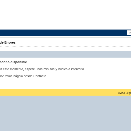
de Errores
idor no disponible
 en este momento, espere unos minutos y vuelva a intentarlo.
por favor, hágalo desde Contacto.
Aviso Lega