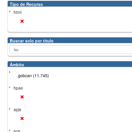
Tipo de Recurso
html
Buscar solo por título
Ámbito
gobcan (11.745)
hpae
apjs
ece