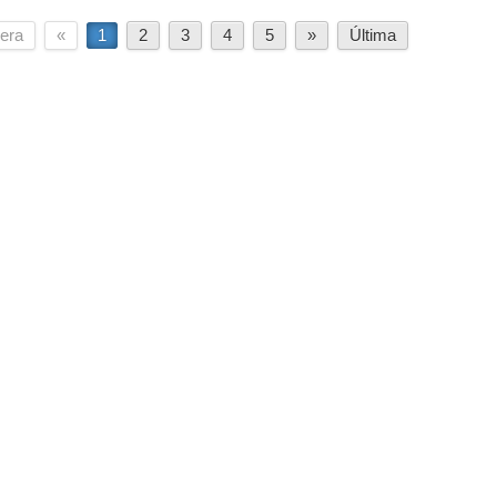
era
«
1
2
3
4
5
»
Última