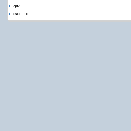
optv
dsidj (191)