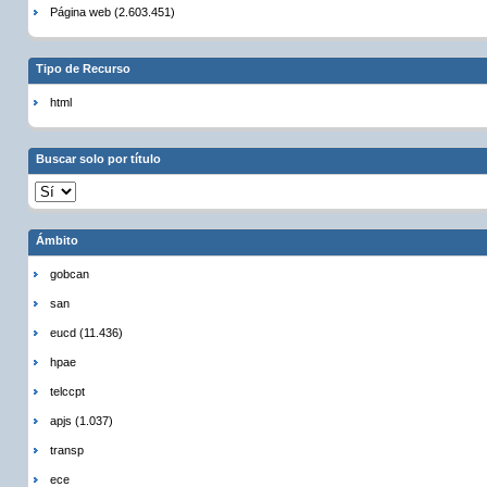
Página web (2.603.451)
Tipo de Recurso
html
Buscar solo por título
Ámbito
gobcan
san
eucd (11.436)
hpae
telccpt
apjs (1.037)
transp
ece