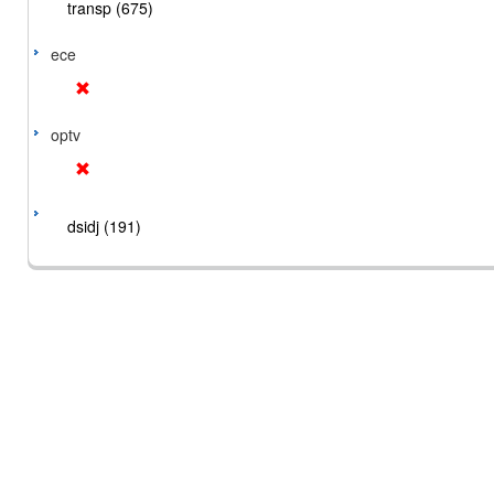
transp (675)
ece
optv
dsidj (191)