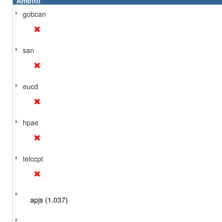
Ámbito
gobcan
san
eucd
hpae
telccpt
apjs (1.037)