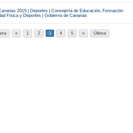
narias 2019 | Deportes | Consejería de Educación, Formación
idad Física y Deportes | Gobierno de Canarias
era
«
1
2
3
4
5
»
Última