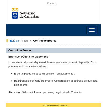
Contacto
Toggle
navigation
Está en:
Inicio
>
Control de Errores
Control de Errores
Error 500: Página no disponible
Lo sentimos, el portal al que está intentado acceder no está disponible. Esto
puede ocurrir por varios motivos:
El portal puede no estar disponible "Temporalmente".
Ha introducido un URL incorrecto. Compruebe y asegúrese de que está
bien escrito.
Atención:
Si desea informar, por favor, hágalo desde Contacto.
© Gobierno de Canarias