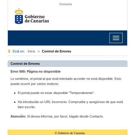
Contacto
Toggle
navigation
Está en:
Inicio
>
Control de Errores
Control de Errores
Error 500: Página no disponible
Lo sentimos, el portal al que está intentado acceder no está disponible. Esto
puede ocurrir por varios motivos:
El portal puede no estar disponible "Temporalmente".
Ha introducido un URL incorrecto. Compruebe y asegúrese de que está
bien escrito.
Atención:
Si desea informar, por favor, hágalo desde Contacto.
© Gobierno de Canarias