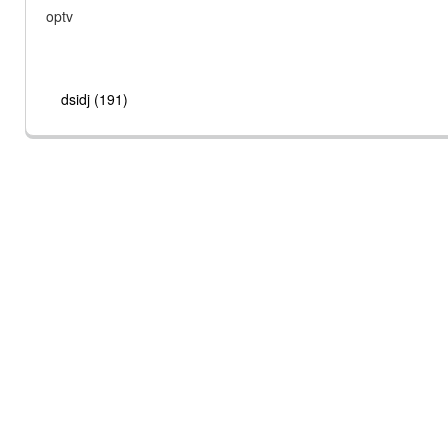
optv
dsidj (191)