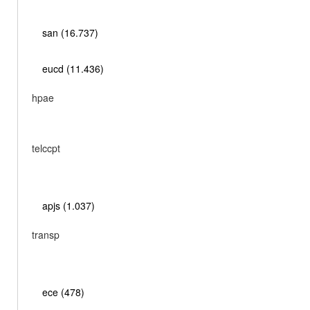
san (16.737)
eucd (11.436)
hpae
telccpt
apjs (1.037)
transp
ece (478)