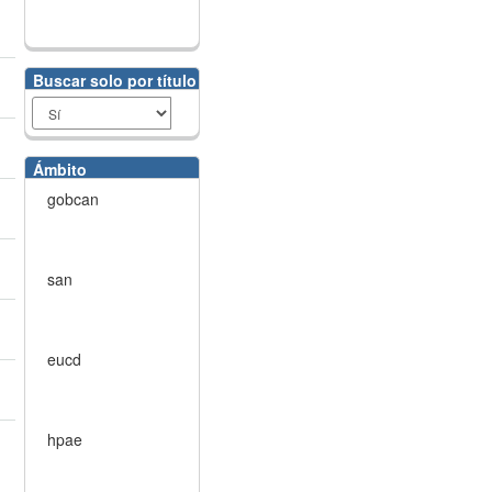
Buscar solo por título
Ámbito
gobcan
san
eucd
hpae