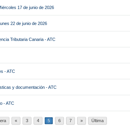
iércoles 17 de junio de 2026
unes 22 de junio de 2026
ncia Tributaria Canaria - ATC
es - ATC
ísticas y documentación - ATC
io - ATC
era
«
3
4
5
6
7
»
Última